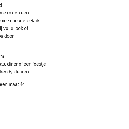
c!
ante rok en een
oie schouderdetails.
lvolle look of
os door
rm
ras, diner of een feestje
 trendy kleuren
t een maat 44