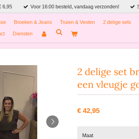
€ 6,95
Voor 16:00 besteld, vandaag verzonden!
use
Broeken & Jeans
Truien & Vesten
2 delige sets
ct
Diensten
2 delige set b
een vleugje g
€ 42,95
Maat