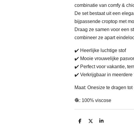
combinatie van comfy & chi
De set bestaat uit een eleg
bijpassende croptop met mo
Draag ze samen voor een stij
combineer ze apart eindelo
✔️ Heerlijke luchtige stof
✔️ Mooie vrouwelijke pasvo
✔️ Perfect voor vakantie, ter
✔️ Verkrijgbaar in meerdere
Maat: Onesize te dragen to
🧶: 100% viscose
D
D
S
e
e
h
l
e
a