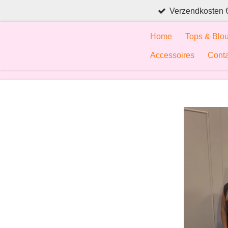
Verzendkosten 
Ga
direct
Home
Tops & Blo
naar
de
Accessoires
Conta
hoofdinhoud