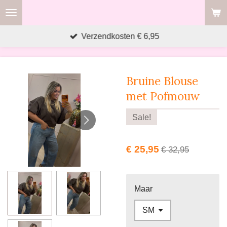
Ga
direct
Verzendkosten € 6,95
naar
de
hoofdinhoud
Bruine Blouse
met Pofmouw
Sale!
€ 25,95
€ 32,95
Maar