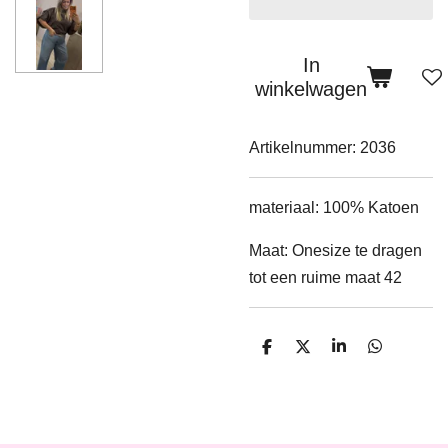
In
winkelwagen
Artikelnummer:
2036
materiaal: 100% Katoen
Maat: Onesize te dragen
tot een ruime maat 42
D
D
S
D
e
e
h
e
l
e
a
l
e
l
r
e
n
e
n