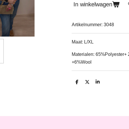
In winkelwagen
Artikelnummer:
3048
Maat: L/XL
Materialen: 65%Polyester
+6%
Wool
D
D
S
e
e
h
l
e
a
e
l
r
n
e