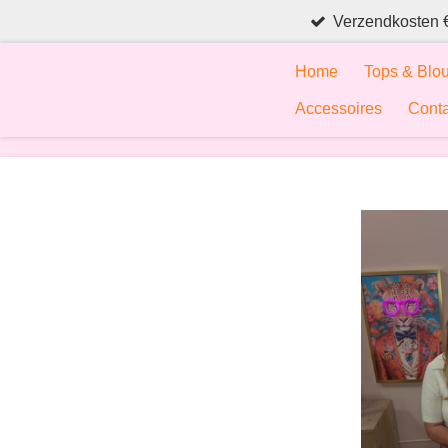
Verzendkosten 
Ga
direct
Home
Tops & Blo
naar
de
Accessoires
Conta
hoofdinhoud