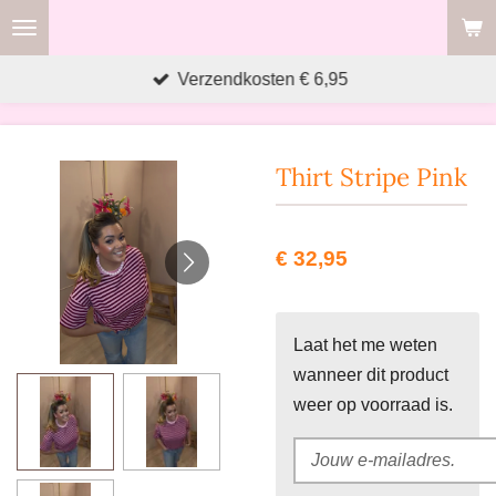
Ga
direct
Verzendkosten € 6,95
naar
de
hoofdinhoud
Thirt Stripe Pink
€ 32,95
Laat het me weten
wanneer dit product
weer op voorraad is.