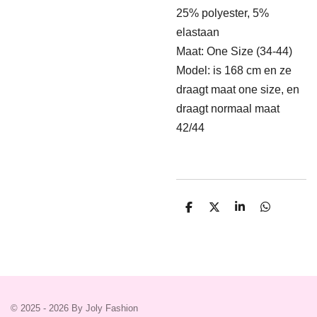
25% polyester, 5%
elastaan
Maat: One Size (34-44)
Model: is 168 cm en ze
draagt maat one size, en
draagt normaal maat
42/44
D
D
S
D
e
e
h
e
l
e
a
l
e
l
r
e
n
e
n
© 2025 - 2026 By Joly Fashion