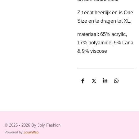
Zit echt heerlijk en is One
Size en te dragen tot XL.
materiaal: 65% acrylic,
17% polyamide, 9% Lana
& 9% viscose
D
D
S
D
e
e
h
e
l
e
a
l
e
l
r
e
n
e
n
© 2025 - 2026 By Joly Fashion
Powered by
JouwWeb