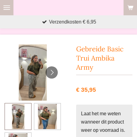
Ga
direct
Verzendkosten € 6,95
naar
de
hoofdinhoud
Gebreide Basic
Trui Ambika
Army
€ 35,95
Laat het me weten
wanneer dit product
weer op voorraad is.